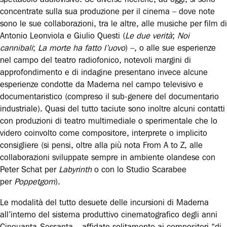
concentrate sulla sua produzione per il cinema – dove note
sono le sue collaborazioni, tra le altre, alle musiche per film di
Antonio Leonviola e Giulio Questi (
Le due verità
;
Noi
cannibali
;
La morte ha fatto l’uovo
) –, o alle sue esperienze
nel campo del teatro radiofonico, notevoli margini di
approfondimento e di indagine presentano invece alcune
esperienze condotte da Maderna nel campo televisivo e
documentaristico (compreso il sub-genere del documentario
industriale). Quasi del tutto taciute sono inoltre alcuni contatti
con produzioni di teatro multimediale o sperimentale che lo
videro coinvolto come compositore, interprete o implicito
consigliere (si pensi, oltre alla più nota From A to Z, alle
collaborazioni sviluppate sempre in ambiente olandese con
Peter Schat per
Labyrinth
o con lo Studio Scarabee
per
Poppetgom
).
Le modalità del tutto desuete delle incursioni di Maderna
all’interno del sistema produttivo cinematografico degli anni
Cinquanta-Sessanta – affidato solitamente ai compositori “di