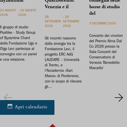
Byzantium
Quattrocento:
consegna delle
Venezia e il
borse di studio
24 AGOSTO
- 26 AGOSTO
del
2026
2026
28
- 29
SETTEMBRE
SETTEMBRE
5 DICEMBRE 2026
2026
2026
Il gruppo di studio
Psaltike - Study Group
Concerto dei vincitori
of Byzantine Chant
Gli incontri nascono
del Premio Alma Dal
della Fondazione Ugo e
dalla sinergia tra la
Co 2026 presso la
Olga Levi partecipa al
Fondazione Levi, il
Sala Concerti del
convegno con un panel
progetto ERC AdG
Conservatorio di
e una relazione.
LAUDARE – Università
Venezia 'Benedetto
di Trento, e
Marcello'
l’Accademia «San
Marco» di Pordenone,
con lo scopo di rilevare
gli…
Loading - current view is dayGridMonth
Loading
Apri calendario
Scegli
vista
Salta Calendario