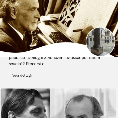
17 ottobre 2025
- 19 ottobre 2025
Convegni
,
Tavole rotonde
Venezia Risuona! La visione
pedagogica di Kodály nella scuola
contemporanea
Alla Fondazione Levi la tavola rotonda aperta al
pubblico "Dialoghi a Venezia – Musica per tutti a
scuola!? Percorsi e…
Vedi dettagli
22 maggio 2024
- 22 maggio 2024
Seminari
,
Tavole rotonde
Mario Messinis e la musica di