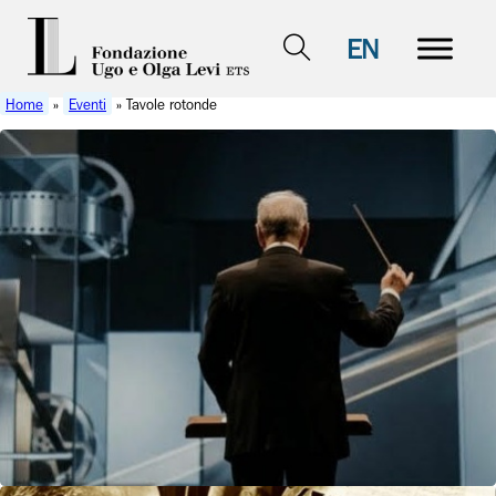
EN
Home
»
Eventi
» Tavole rotonde
27 aprile 2026
Tavole rotonde
La musicologia e Ennio Morricone:
volumi, saggi e articoli a lui
dedicati
Tavola rotonda in cui saranno discussi i volumi e le
monografie dedicate a Ennio Morricone.
Vedi dettagli