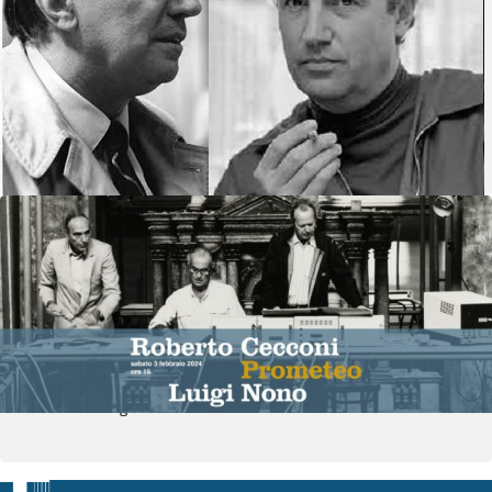
Luigi Nono
Interventi di Roberto Calabretto, Paolo Pinamonti,
Alvise Vidolin
Vedi dettagli
3 febbraio 2024
- 3 febbraio 2024
Seminari
,
Tavole rotonde
Roberto Cecconi, Prometeo, Luigi
Nono
Vedi dettagli