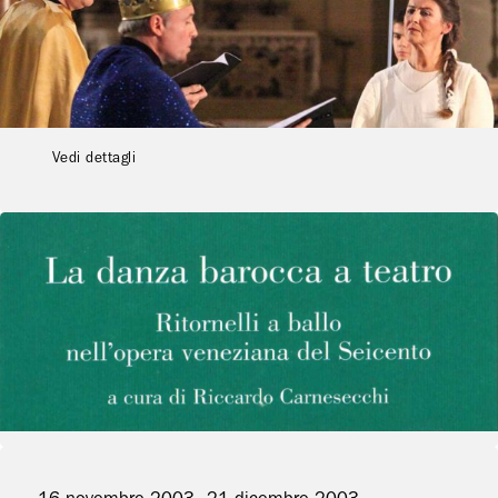
Il dramma liturgico dell’Officium
Stellae dalla monodia alla
policoralità
Vedi dettagli
10 dicembre 2003
- 10 dicembre 2003
Concerti
Danza barocca a teatro
Vedi dettagli
16 novembre 2003
- 21 dicembre 2003