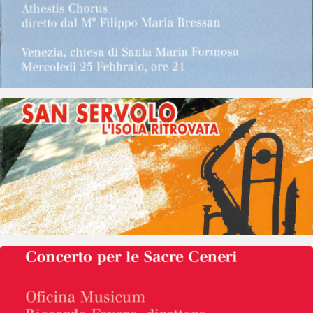
I Concerto sacre Ceneri
Vedi dettagli
26 novembre 2004
- 10 dicembre 2004
Concerti
San Servolo 1° Jazz Meeting
Vedi dettagli
9 marzo 2011
- 9 marzo 2011
Concerti