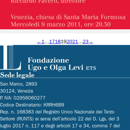
VIII Concerto per le Sacre Ceneri
Vedi dettagli
←
1
…
17
18
19
20
21
…
23
→
Sede legale
San Marco, 2893
30124, Venezia
P. IVA: 02956060277
Codice Destinatario: KRRH6B9
Rep. n. 168383 del Registro Unico Nazionale del Terzo
Settore (RUNTS) ai sensi dell’articolo 22 del D. Lgs. del 3
luglio 2017 n. 117 e degli articoli 17 e 34, comma 7 del