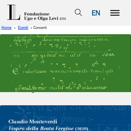
EN
Home
»
Eventi
» Concerti
15 maggio 2010
- 15 maggio 2010
Concerti
Saggio finale II Psallite Sapienter
– Il mistero di Cristo
Vedi dettagli
27 maggio 2010
- 27 maggio 2010
Concerti