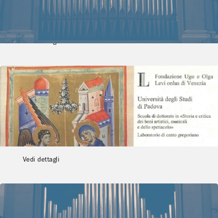
Candide
Vedi dettagli
18 aprile 2008
- 18 aprile 2008
Concerti
Concerto In die Annuntiationis –
In die Purificationis
Vedi dettagli
19 agosto 2009
- 19 agosto 2009
Concerti