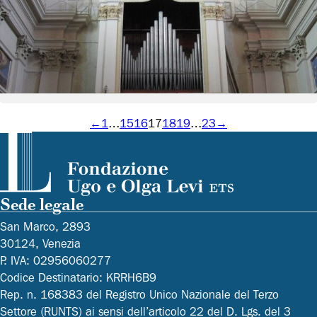
Concerti
Concerto per Gianni Milner
Vedi dettagli
←
1
…
15
16
17
18
19
…
23
→
Sede legale
San Marco, 2893
30124, Venezia
P. IVA: 02956060277
Codice Destinatario: KRRH6B9
Rep. n. 168383 del Registro Unico Nazionale del Terzo
Settore (RUNTS) ai sensi dell’articolo 22 del D. Lgs. del 3