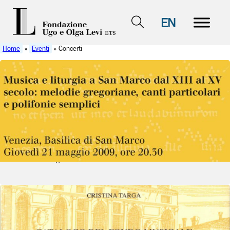
EN
Home
»
Eventi
» Concerti
21 maggio 2009
- 21 maggio 2009
Concerti
Musica e liturgia a San Marco dal
XIII al XV secolo
Vedi dettagli
7 giugno 2009
- 7 giugno 2009
Concerti
,
Presentazioni