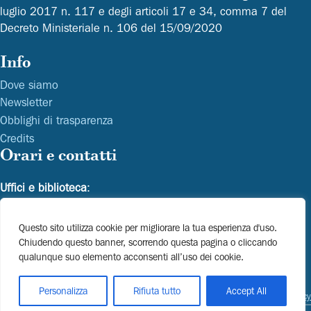
luglio 2017 n. 117 e degli articoli 17 e 34, comma 7 del
Decreto Ministeriale n. 106 del 15/09/2020
Info
Dove siamo
Newsletter
Obblighi di trasparenza
Credits
Orari e contatti
Uffici e biblioteca
:
Dal lunedì al venerdì dalle 9.00 alle 16.30
Questo sito utilizza cookie per migliorare la tua esperienza d'uso.
Email
Telefono
Chiudendo questo banner, scorrendo questa pagina o cliccando
info@fondazionelevi.it
+39 041 786777
qualunque suo elemento acconsenti all’uso dei cookie.
fondazionelevi@pec.it
biblioteca@fondazionelevi.it
Personalizza
Rifiuta tutto
Accept All
Privacy Policy
Cookie policy
Copyright 2026 © Fondazione Ugo e Olga Levi