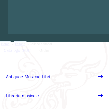
Home
»
Editoria
» Collane editoriali
Catalogo (PDF)
Ordini
Antiquae Musicae Libri
Libraria musicale