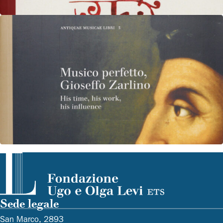
Antiquae Musicae Libri
Musico perfetto, Gioseffo Zarlino
His time, his work, his influence edited by Jonathan
Pradella Venezia, Edizioni Fondazione Levi, 2022,
pp. 475 Antiquae Musicae Libri,…
Vedi dettagli
Sede legale
San Marco, 2893