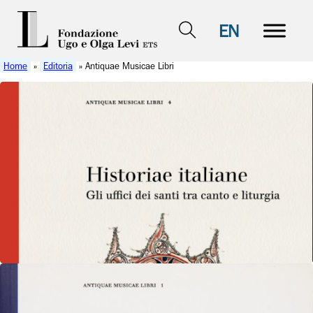
EN
Home
»
Editoria
» Antiquae Musicae Libri
Antiquae Musicae Libri
Historiae italiane
Gli uffici dei santi tra canto e liturgia a cura di
Giovanni Cunego e Giovanni Varelli Venezia, Edizioni
Fondazione Levi,…
Vedi dettagli
Antiquae Musicae Libri