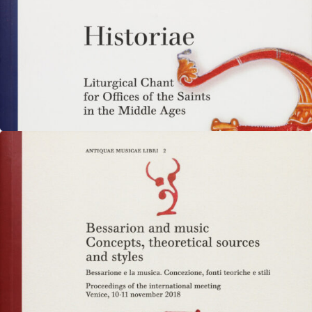
Historiae
Liturgical Chant for Offices of the Saints in the
Middle Ages Proceedings of the conference Venice,
Italy, 26-29 January 2017…
Vedi dettagli
Antiquae Musicae Libri
Bessarion and music. Concepts,
theoretical sources and styles
Bessarione e la musica. Concezione, fonti teoriche e
stili Proceedings of the iternational meeting Venice,
10-11 november 2018 edited by…
Vedi dettagli