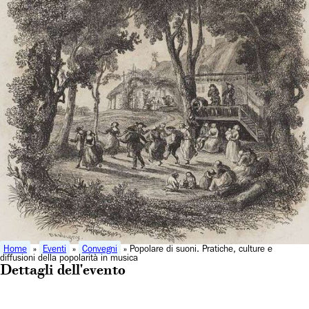
Home
»
Eventi
»
Convegni
» Popolare di suoni. Pratiche, culture e
diffusioni della popolarità in musica
Dettagli dell'evento