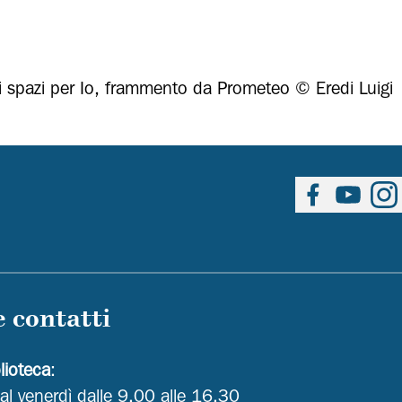
i spazi per Io, frammento da Prometeo © Eredi Luigi
Seguici su Fa
Seguici 
Segu
e contatti
blioteca
:
 al venerdì dalle 9.00 alle 16.30