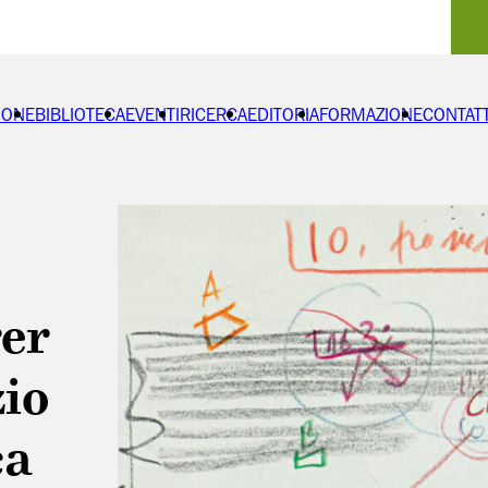
IONE
BIBLIOTECA
EVENTI
RICERCA
EDITORIA
FORMAZIONE
CONTATT
er
io
ca