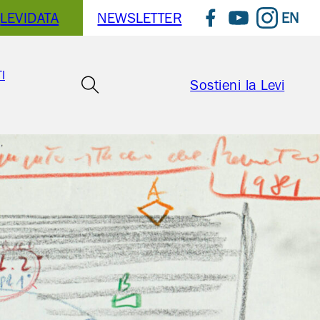
EN
LEVIDATA
NEWSLETTER
Seguici su Faceboo
Seguici su You
Seguici su
I
Sostieni la Levi