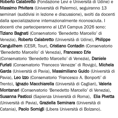
Roberto Calabretto
(Fondazione Levi e Università di Udine) e
Massimo Privitera
(Università di Palermo), seguiranno 13
seminari (suddivisi in lezione e discussione), svolti da docenti
dalla specializzazione internazionalmente riconosciuta. I
docenti che parteciperanno al LEVI Campus 2026 sono:
Tiziano Bagnati
(Conservatorio ‘Benedetto Marcello’ di
Venezia),
Roberto Calabretto
(Università di Udine),
Philippe
Canguilhem
(CESR, Tour),
Cristiano Contadin
(Conservatorio
‘Benedetto Marcello’ di Venezia),
Francesco Erle
(Conservatorio ‘Benedetto Marcello’ di Venezia),
Daniele
Furlati
(Conservatorio ‘Franceco Venezze’ di Rovigo),
Michela
Garda
(Università di Pavia),
Massimiliano Guido
(Università di
Pavia),
Leo Izzo
(Conservatorio ‘Francesco A. Bonporti’ di
Trento),
Ignazio Macchiarella
(Università di Cagliari),
Valeria
Montanari
(Conservatorio ‘Benedetto Marcello’ di Venezia),
Susanna Pasticci
(Sapienza Università di Roma),
Elia Pivetta
(Università di Pavia),
Graziella Seminara
(Università di
Catania),
Paolo Somigli
(Libera Università di Bolzano).