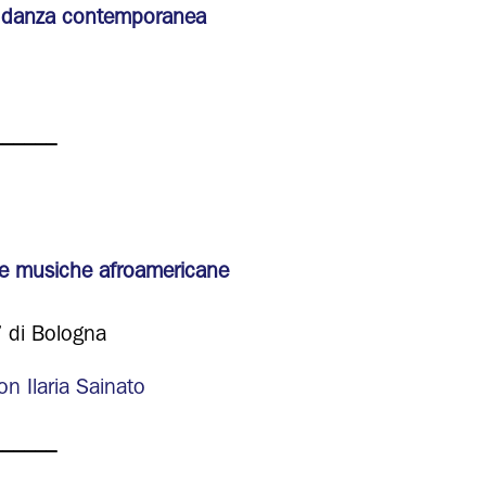
la danza contemporanea
______
le musiche afroamericane
’ di Bologna
n Ilaria Sainato
______