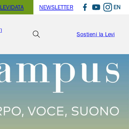
EN
LEVIDATA
NEWSLETTER
Seguici su Faceboo
Seguici su You
Seguici su
I
Sostieni la Levi