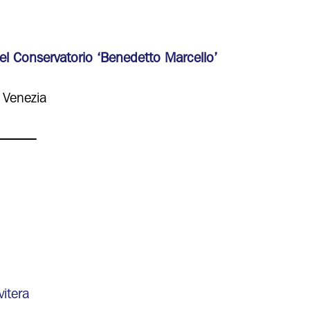
del Conservatorio ‘Benedetto Marcello’
 Venezia
______
itera