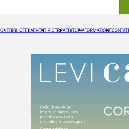
IONE
BIBLIOTECA
EVENTI
RICERCA
EDITORIA
FORMAZIONE
CONTATT