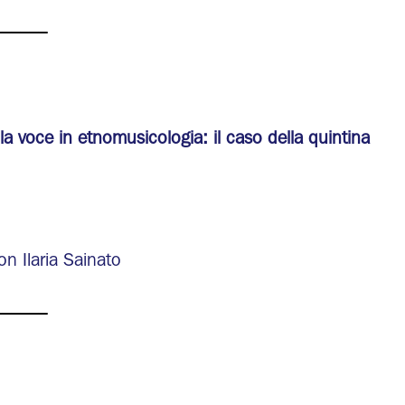
______
la voce in etnomusicologia: il caso della quintina
n Ilaria Sainato
______