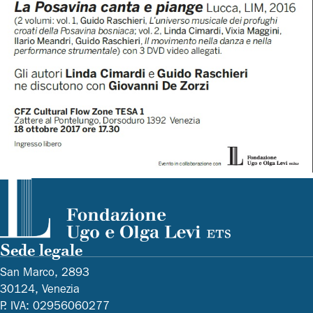
Sede legale
San Marco, 2893
30124, Venezia
P. IVA: 02956060277