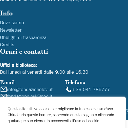
Info
Dove siamo
Newsletter
Obblighi di trasparenza
Credits
Orari e contatti
Uffici e biblioteca
:
Dal lunedì al venerdì dalle 9.00 alle 16.30
Email
Telefono
info@fondazionelevi.it
+39 041 786777
fondazionelevi@pec.it
biblioteca@fondazionelevi.it
Questo sito utilizza cookie per migliorare la tua esperienza d'uso.
Privacy Policy
Cookie policy
Copyright 2026 © Fondazione Ugo e Olga Levi
Chiudendo questo banner, scorrendo questa pagina o cliccando
qualunque suo elemento acconsenti all’uso dei cookie.