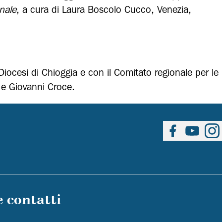
nale
, a cura di Laura Boscolo Cucco, Venezia,
iocesi di Chioggia e con il Comitato regionale per le
 e Giovanni Croce.
Seguici su Fa
Seguici 
Segu
e contatti