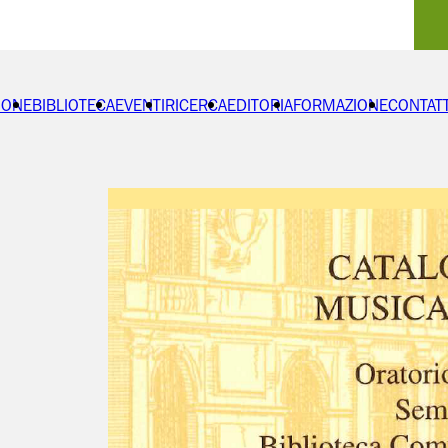
IONE
BIBLIOTECA
EVENTI
RICERCA
EDITORIA
FORMAZIONE
CONTATT