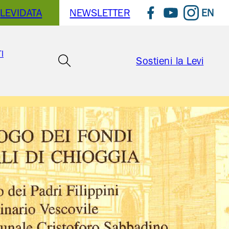
EN
LEVIDATA
NEWSLETTER
Seguici su Faceboo
Seguici su You
Seguici su
I
Sostieni la Levi