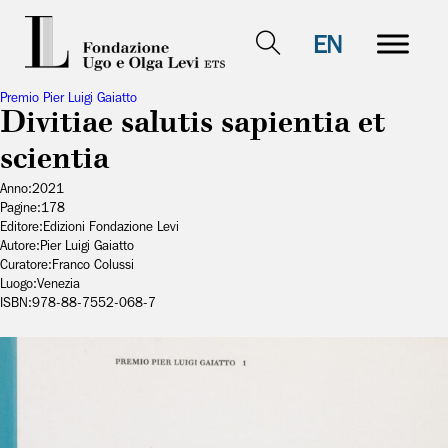
EN
Premio Pier Luigi Gaiatto
Divitiae salutis sapientia et
scientia
Anno:
2021
Pagine:
178
Editore:
Edizioni Fondazione Levi
Autore:
Pier Luigi Gaiatto
Curatore:
Franco Colussi
Luogo:
Venezia
ISBN:
978-88-7552-068-7